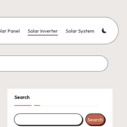
lar Panel
Solar Inverter
Solar System
Search
Search