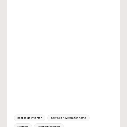
Tags:
best solar inverter
best solar system for home
smarten
smarten inverter