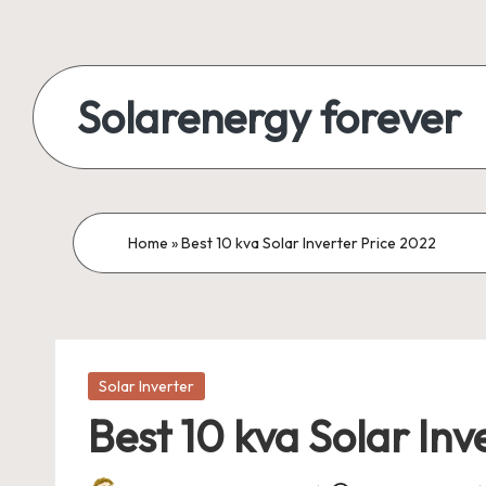
Skip
to
Solarenergy forever
content
सोलर
से
बिजली
Home
»
Best 10 kva Solar Inverter Price 2022
Posted
Solar Inverter
in
Best 10 kva Solar Inv