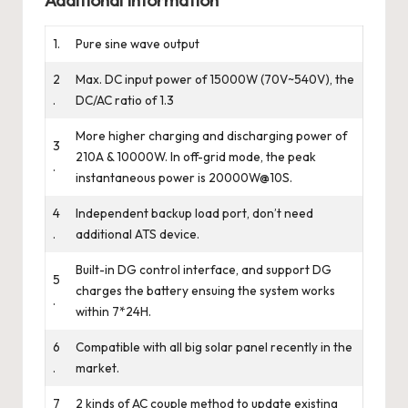
Additional Information
1.
Pure sine wave output
2
Max. DC input power of 15000W (70V~540V), the
.
DC/AC ratio of 1.3
More higher charging and discharging power of
3
210A & 10000W. In off-grid mode, the peak
.
instantaneous power is 20000W@10S.
4
Independent backup load port, don’t need
.
additional ATS device.
Built-in DG control interface, and support DG
5
charges the battery ensuing the system works
.
within 7*24H.
6
Compatible with all big solar panel recently in the
.
market.
7
2 kinds of AC couple method to update existing