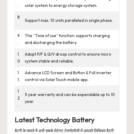
.
solar system to energy storage system.
8
Support max. 10 units paralleled in single phase.
.
9
The “Time of use” function, supports charging
.
and discharging the battery.
1
Adopt P/F & Q/V droop control to ensure micro
0
system stable and reliable.
1
Advance LCD Screen and Button & Full inverter
1.
control via SolarTouch mobile app.
1
5 year warranty and can be expendable up to 10
2
year.
.
Latest Technology Battery
बैटरी के मामले में अभी सबसे लेटेस्ट टेक्नोलॉजी में आपको लिथियम बैटरी