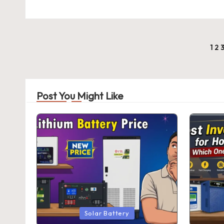
Posts
1
2
pagination
Post You Might Like
Posted
Posted
Solar Battery