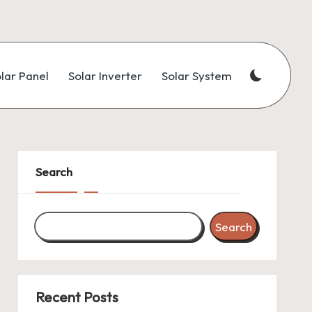
lar Panel
Solar Inverter
Solar System
Search
Search
Recent Posts