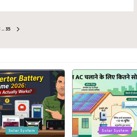
3
…
35
NEXT
PAGE
Posted
Solar System
Solar System