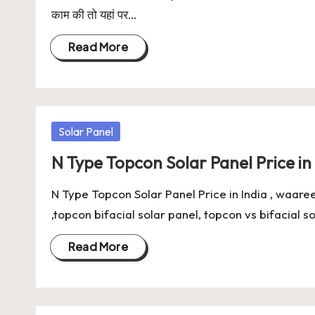
काम की तो यहां पर…
Read More
Posted
Solar Panel
in
N Type Topcon Solar Panel Price in 
N Type Topcon Solar Panel Price in India , waare
,topcon bifacial solar panel, topcon vs bifacial 
Read More