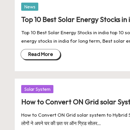
Posted
News
in
Top 10 Best Solar Energy Stocks in 
Top 10 Best Solar Energy Stocks in india top 10 so
energy stocks in india for long term, Best solar 
Read More
Posted
Solar System
in
How to Convert ON Grid solar Sys
How to Convert ON Grid solar system to Hybrid Solar 
लोगों ने अपने घर की छत पर ऑन ग्रिड सोलर…