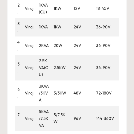
2
1KVA
Viraj
1KW
12V
18-45V
.
(CU)
3
Viraj
1KVA
1KW
24V
36-90V
.
4
Viraj
2KVA
2KW
24V
36-90V
.
2.5K
5
Viraj
VA(C
2.5KW
24V
36-90V
.
U)
3KVA
6
Viraj
/5KV
3/5KW
48V
72-180V
.
A
5KVA
7
5/7.5K
Viraj
/7.5K
96V
144-360V
.
W
VA