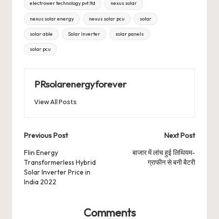
electrower technology pvt ltd
nexus solar
nexus solar energy
nexus solar pcu
solar
solar able
Solar Inverter
solar panels
solar pcu
PRsolarenergyforever
View All Posts
Post
Previous Post
Next Post
navigation
Flin Energy
बाजार में लांच हुई लिथियम-
Transformerless Hybrid
ग्राफीन से बनी बैटरी
Solar Inverter Price in
India 2022
Comments