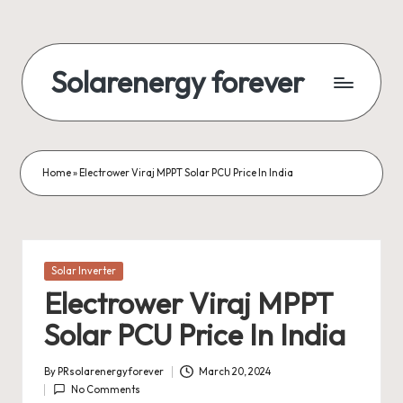
Skip
to
Solarenergy forever
content
सोलर
से
बिजली
Home
»
Electrower Viraj MPPT Solar PCU Price In India
Posted
Solar Inverter
in
Electrower Viraj MPPT
Solar PCU Price In India
By
PRsolarenergyforever
March 20, 2024
Posted
No Comments
by