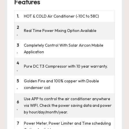
Features
1.
HOT & COLD Air Conditioner (-10C to 58C)
2
Real Time Power Mixing Option Available
.
3
Completely Control With Solar Aircon Mobile
.
Application
4
Pure DC T3 Compressor with 10 year warranty.
.
5
Golden Fins and 100% copper with Double
.
condenser coil
Use APP to control the air conditioner anywhere
6
via WIFI. Check the power saving data and power
.
by hour/day/month/year.
7
Power Meter, Power Limiter and Time scheduling