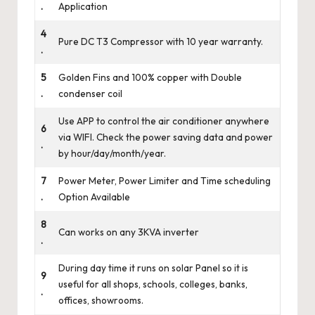
.
Application
4
Pure DC T3 Compressor with 10 year warranty.
.
5
Golden Fins and 100% copper with Double
.
condenser coil
Use APP to control the air conditioner anywhere
6
via WIFI. Check the power saving data and power
.
by hour/day/month/year.
7
Power Meter, Power Limiter and Time scheduling
.
Option Available
8
Can works on any 3KVA inverter
.
During day time it runs on solar Panel so it is
9
useful for all shops, schools, colleges, banks,
.
offices, showrooms.