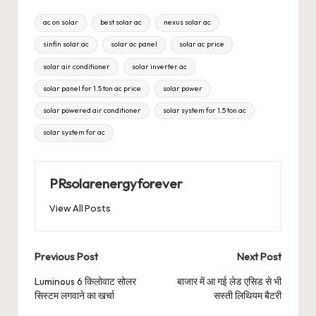
Tags:
ac on solar
best solar ac
nexus solar ac
sinfin solar ac
solar ac panel
solar ac price
solar air conditioner
solar inverter ac
solar panel for 1.5 ton ac price
solar power
solar powered air conditioner
solar system for 1.5 ton ac
solar system for ac
PRsolarenergyforever
View All Posts
Post
Previous Post
Next Post
navigation
Luminous 6 किलोवाट सोलर
बाजार में आ गई लेड एसिड से भी
सिस्टम लगवाने का खर्चा
सस्ती लिथियम बैटरी