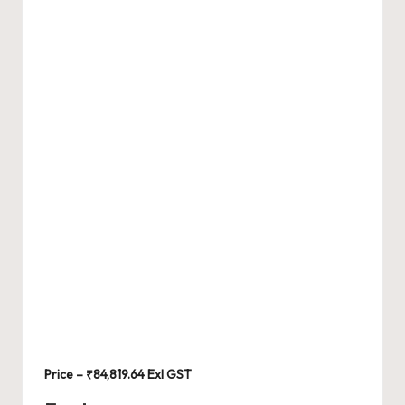
Price – ₹84,819.64 Exl GST