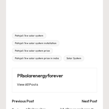
Tags:
Patnjali 1kw solar system
Patnjali 1kw solar system installation
Patnjali 1kw solar system price
Patnjali 1kw solar system price in india
Solar System
PRsolarenergyforever
View All Posts
Post
Previous Post
Next Post
navigation