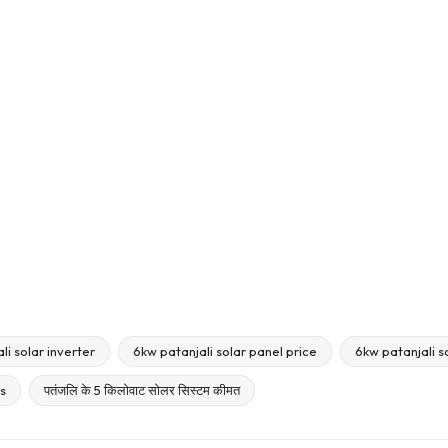
li solar inverter
6kw patanjali solar panel price
6kw patanjali s
ts
पतंजलि के 5 किलोवाट सोलर सिस्टम कीमत