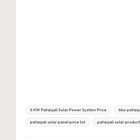
6 KW Patanjali Solar Power System Price
6kw patanja
Tags:
patanjali solar panel price list
patanjali solar produc