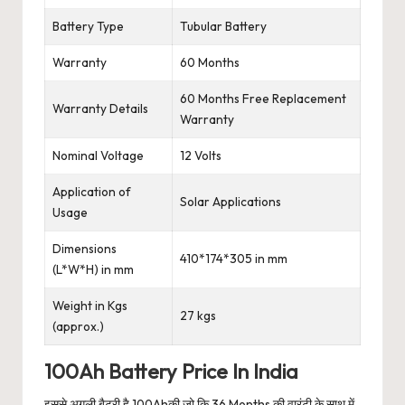
Battery Type
Tubular Battery
Warranty
60 Months
60 Months Free Replacement
Warranty Details
Warranty
Nominal Voltage
12 Volts
Application of
Solar Applications
Usage
Dimensions
410*174*305 in mm
(L*W*H) in mm
Weight in Kgs
27 kgs
(approx.)
100Ah Battery Price In India
इससे अगली बैटरी है 100Ahकी जो कि 36 Months की वारंटी के साथ में