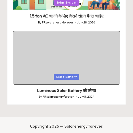
Posted
Solar System
in
1.5 ton AC चलाने के लिए कितने सोलर पैनल चाहिए
By
PRsolarenergyforever
July 28, 2026
Posted
by
Posted
Solar Battery
in
Luminous Solar Battery की कीमत
By
PRsolarenergyforever
July 5, 2024
Posted
by
Copyright 2026 — Solarenergy forever.