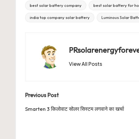
best solar battery company
best solar battery for 
Tags:
india top company solar battery
Luminous Solar Batt
PRsolarenergyforev
View All Posts
Post
Previous Post
navigation
Smarten 3 किलोवाट सोलर सिस्टम लगवाने का खर्चा