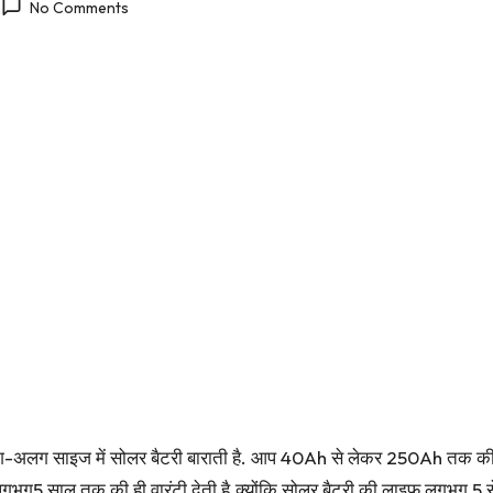
No Comments
अलग-अलग साइज में सोलर बैटरी बाराती है. आप 40Ah से लेकर 250Ah तक की
 लगभग5 साल तक की ही वारंटी देती है.क्योंकि सोलर बैटरी की लाइफ लगभग 5 स