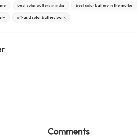
home
best solar battery in india
best solar battery in the market
ery
off-grid solar battery bank
er
Comments