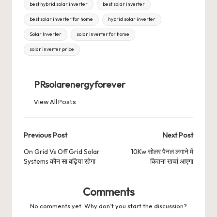
Tags:
best hybrid solar inverter
best solar inverter
best solar inverter for home
hybrid solar inverter
Solar Inverter
solar inverter for home
solar inverter price
PRsolarenergyforever
View All Posts
Post
Previous Post
Next Post
navigation
On Grid Vs Off Grid Solar
10Kw सोलर पैनल लगाने में
Systems कौन सा बढ़िया रहेगा
कितना खर्चा आएगा
Comments
No comments yet. Why don’t you start the discussion?