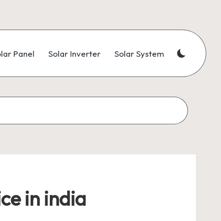
lar Panel
Solar Inverter
Solar System
ce in india