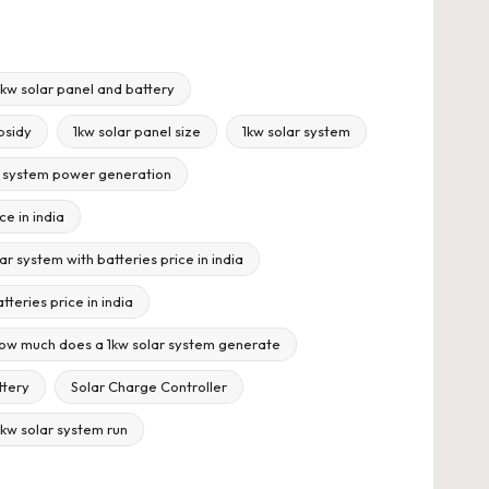
1kw solar panel and battery
ubsidy
1kw solar panel size
1kw solar system
r system power generation
ce in india
ar system with batteries price in india
tteries price in india
ow much does a 1kw solar system generate
ttery
Solar Charge Controller
1kw solar system run