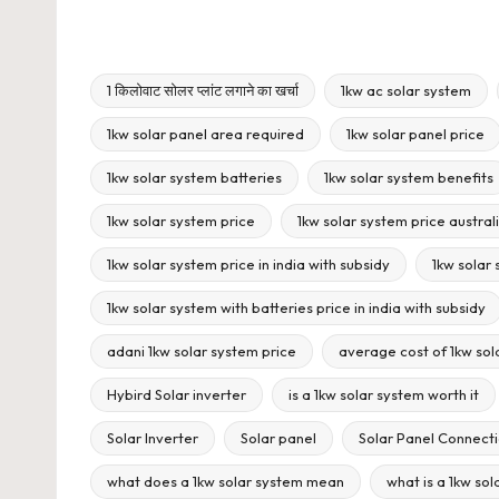
1 किलोवाट सोलर प्लांट लगाने का खर्चा
1kw ac solar system
1kw solar panel area required
1kw solar panel price
1kw solar system batteries
1kw solar system benefits
1kw solar system price
1kw solar system price austral
1kw solar system price in india with subsidy
1kw solar 
Tags:
1kw solar system with batteries price in india with subsidy
adani 1kw solar system price
average cost of 1kw sol
Hybird Solar inverter
is a 1kw solar system worth it
Solar Inverter
Solar panel
Solar Panel Connect
what does a 1kw solar system mean
what is a 1kw so