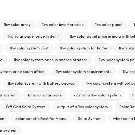
1kw solar array
1kw solar inverter price
1kw solar panel
1kw solar panel price in delhi
1kw solar panel price in india with s
1kw solar system cost
1kw solar system for home
1kw sola
ia
1kw solar system price in andhra pradesh
1kw solar system pri
system price south africa
1kw solar system requirements
1kw sol
1kw solar system with battery backup
1kw solar system without ba
ar system
Bifacial solar panel
cost of a 1kw solar system
h
Off Grid Solar System
output of a 1kw solar system
Solar Ba
ion
solar panel is Best for Home
Solar System
what can a 
lar system