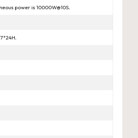
taneous power is 10000W@10S.
 7*24H.