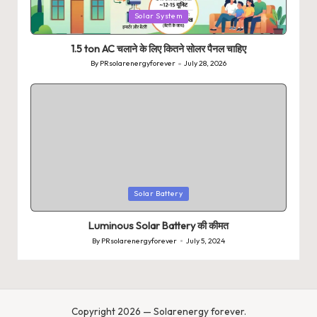
Posted
Solar System
in
1.5 ton AC चलाने के लिए कितने सोलर पैनल चाहिए
By
PRsolarenergyforever
July 28, 2026
Posted
by
Posted
Solar Battery
in
Luminous Solar Battery की कीमत
By
PRsolarenergyforever
July 5, 2024
Posted
by
Copyright 2026 — Solarenergy forever.