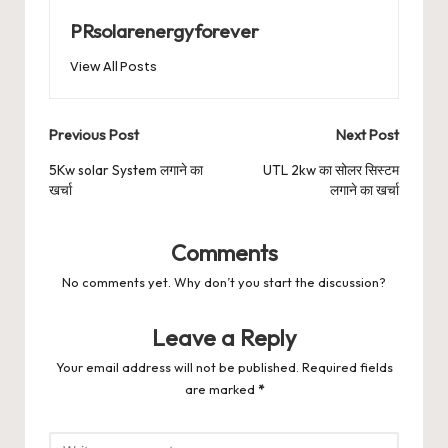
PRsolarenergyforever
View All Posts
Post
Previous Post
Next Post
navigation
5Kw solar System लगाने का
UTL 2kw का सोलर सिस्टम
खर्चा
लगाने का खर्चा
Comments
No comments yet. Why don’t you start the discussion?
Leave a Reply
Your email address will not be published.
Required fields
are marked
*