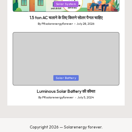
Posted
Solar System
in
1.5 ton AC चलाने के लिए कितने सोलर पैनल चाहिए
By
PRsolarenergyforever
July 28, 2026
Posted
by
Posted
Solar Battery
in
Luminous Solar Battery की कीमत
By
PRsolarenergyforever
July 5, 2024
Posted
by
Copyright 2026 — Solarenergy forever.