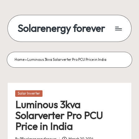
Skip
to
Solarenergy forever
content
सोलर
से
बिजली
Home
»
Luminous 3kva Solarverter Pro PCU Price in India
Posted
Solar Inverter
in
Luminous 3kva
Solarverter Pro PCU
Price in India