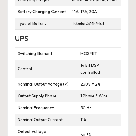
Battery Charging Current
14A, 17A, 20A
Type of Battery
Tubular/SMF/Flat
UPS
Switching Element
MOSFET
16 Bit DSP
Control
controlled
Nominal Output Voltage (V)
230V ± 2%
Output Supply Phase
1 Phase 3 Wire
Nominal Frequency
50 Hz
Nominal Output Current
11A
Output Voltage
<= 3%