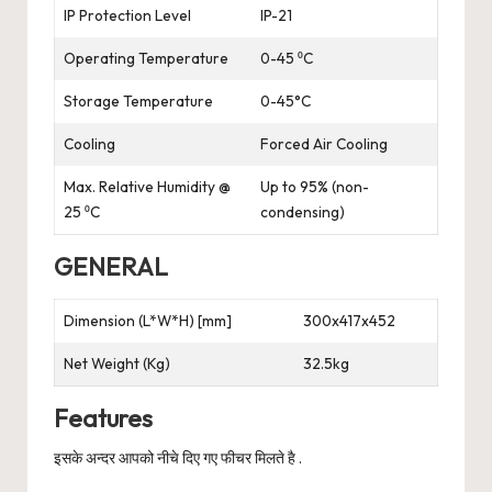
IP Protection Level
IP-21
Operating Temperature
0-45 ⁰C
Storage Temperature
0-45°C
Cooling
Forced Air Cooling
Max. Relative Humidity @
Up to 95% (non-
25 ⁰C
condensing)
GENERAL
Dimension (L*W*H) [mm]
300x417x452
Net Weight (Kg)
32.5kg
Features
इसके अन्दर आपको नीचे दिए गए फीचर मिलते है .