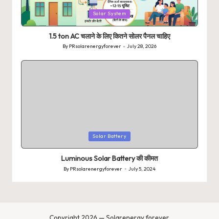
Posted
Solar System
in
1.5 ton AC चलाने के लिए कितने सोलर पैनल चाहिए
By
PRsolarenergyforever
July 28, 2026
Posted
by
Posted
Solar Battery
in
Luminous Solar Battery की कीमत
By
PRsolarenergyforever
July 5, 2024
Posted
by
Copyright 2026 — Solarenergy forever.