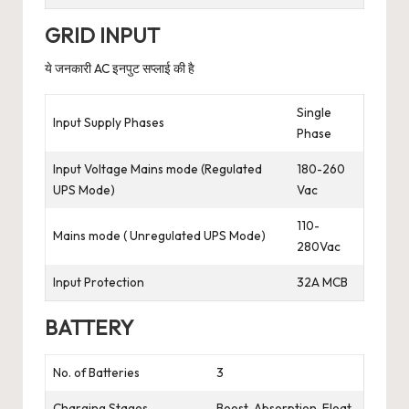
GRID INPUT
ये जनकारी AC इनपुट सप्लाई की है
Single
Input Supply Phases
Phase
Input Voltage Mains mode (Regulated
180-260
UPS Mode)
Vac
110-
Mains mode ( Unregulated UPS Mode)
280Vac
Input Protection
32A MCB
BATTERY
No. of Batteries
3
Charging Stages
Boost, Absorption, Float