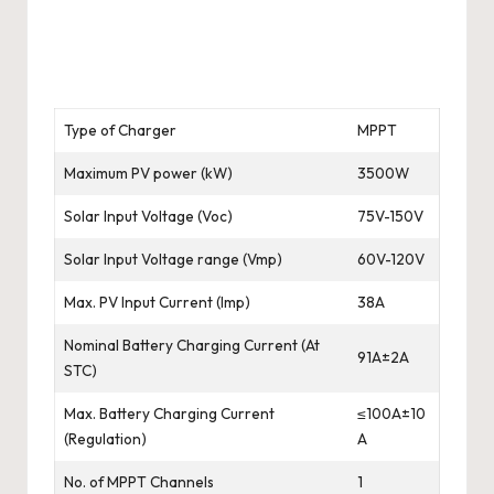
Type of Charger
MPPT
Maximum PV power (kW)
3500W
Solar Input Voltage (Voc)
75V-150V
Solar Input Voltage range (Vmp)
60V-120V
Max. PV Input Current (Imp)
38A
Nominal Battery Charging Current (At
91A±2A
STC)
Max. Battery Charging Current
≤100A±10
(Regulation)
A
No. of MPPT Channels
1