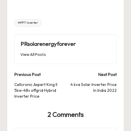
Tags:
MPPT Inverter
PRsolarenergyforever
View All Posts
Post
Previous Post
Next Post
navigation
Cellcronic Axpert King II
4 kva Solar Inverter Price
5kw-48v offgrid Hybrid
In India 2022
Inverter Price
2 Comments