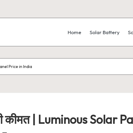
Home
Solar Battery
So
nel Price in India
 कीमत | Luminous Solar Pan