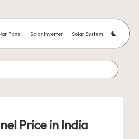
lar Panel
Solar Inverter
Solar System
el Price in India