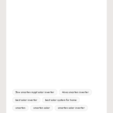
Tags:
3kw smarten mppt solar inverter
4kva smarten inverter
best solar inverter
best solar system for home
smarten
smarten solar
smarten solar inverter