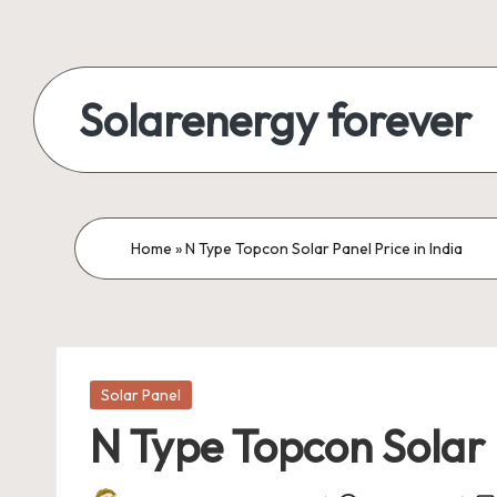
Skip
to
Solarenergy forever
content
सोलर
से
बिजली
Home
»
N Type Topcon Solar Panel Price in India
Posted
Solar Panel
in
N Type Topcon Solar P