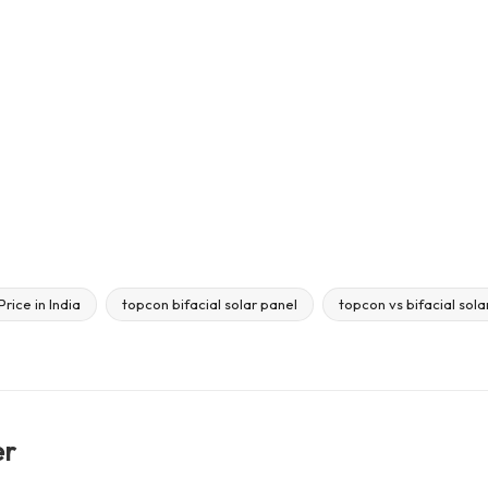
rice in India
topcon bifacial solar panel
topcon vs bifacial sola
er