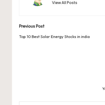
View All Posts
Post
Previous Post
navigation
Top 10 Best Solar Energy Stocks in india
Y