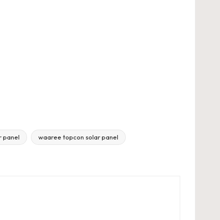
r panel
waaree topcon solar panel