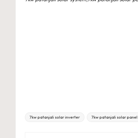
7kw patanjali solar inverter
7kw patanjali solar panel
Tags: