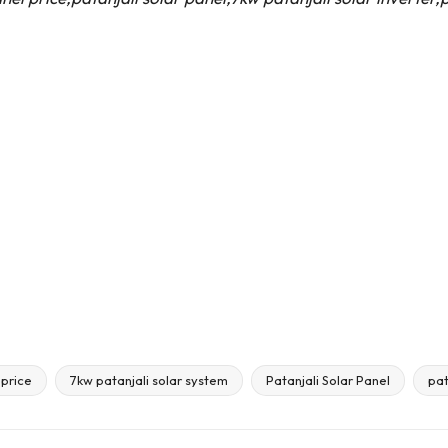
 price
7kw patanjali solar system
Patanjali Solar Panel
pat