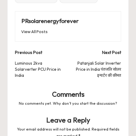
PRsolarenergyforever
View All Posts
Post
Previous Post
Next Post
navigation
Luminous 2kva
Patanjali Solar Inverter
Solarverter PCU Price in
Price in India पंतजलि सोलर
India
इन्वर्टर की कीमत
Comments
No comments yet. Why don’t you start the discussion?
Leave a Reply
Your email address will not be published.
Required fields
are marked
*