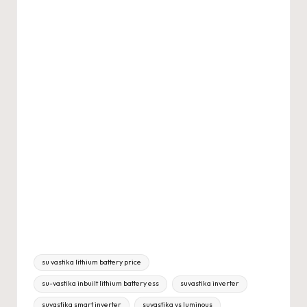
Tags:
su vastika lithium battery price
su-vastika inbuilt lithium battery ess
suvastika inverter
suvastika smart inverter
suvastika vs luminous