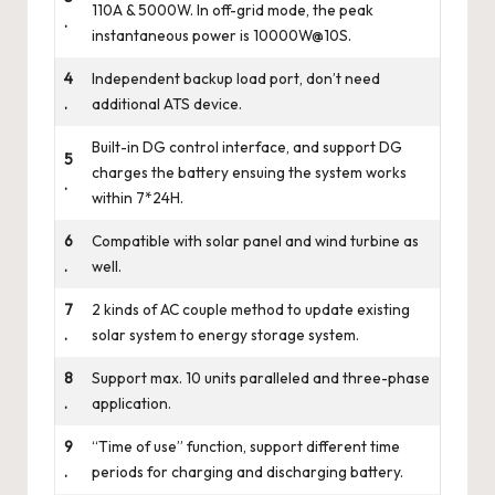
110A & 5000W. In off-grid mode, the peak
.
instantaneous power is 10000W@10S.
4
Independent backup load port, don’t need
.
additional ATS device.
Built-in DG control interface, and support DG
5
charges the battery ensuing the system works
.
within 7*24H.
6
Compatible with solar panel and wind turbine as
.
well.
7
2 kinds of AC couple method to update existing
.
solar system to energy storage system.
8
Support max. 10 units paralleled and three-phase
.
application.
9
“Time of use” function, support different time
.
periods for charging and discharging battery.