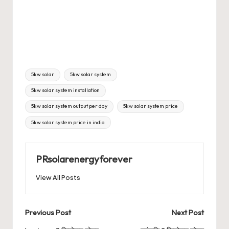
Tags:
5kw solar
5kw solar system
5kw solar system installation
5kw solar system output per day
5kw solar system price
5kw solar system price in india
PRsolarenergyforever
View All Posts
Post
Previous Post
Next Post
navigation