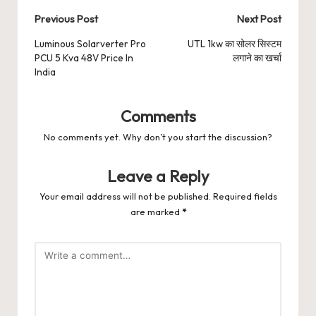
Post
Previous Post
Next Post
navigation
Luminous Solarverter Pro
UTL 1kw का सोलर सिस्टम
PCU 5 Kva 48V Price In
लगाने का खर्चा
India
Comments
No comments yet. Why don’t you start the discussion?
Leave a Reply
Your email address will not be published.
Required fields
are marked
*