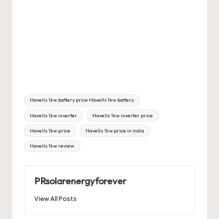
Tags:
Havells 1kw battery price Havells 1kw battery
Havells 1kw inverter
Havells 1kw inverter price
Havells 1kw price
Havells 1kw price in india
Havells 1kw review
PRsolarenergyforever
View All Posts