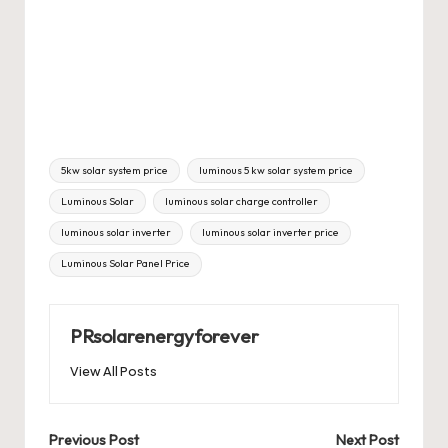
Tags:
5kw solar system price
luminous 5 kw solar system price
Luminous Solar
luminous solar charge controller
luminous solar inverter
luminous solar inverter price
Luminous Solar Panel Price
PRsolarenergyforever
View All Posts
Post
Previous Post
Next Post