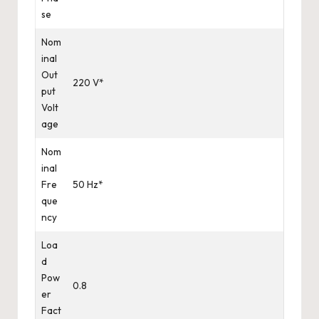
se
Nom
inal
Out
220 V*
put
Volt
age
Nom
inal
Fre
50 Hz*
que
ncy
Loa
d
Pow
0.8
er
Fact