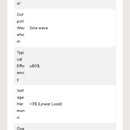
or
Out
put/
Wav
Sine wave
efor
m
Typi
cal
Effic
≥80%
ienc
y
Volt
age
Har
<3% (Linear Load)
mon
ic
Ove