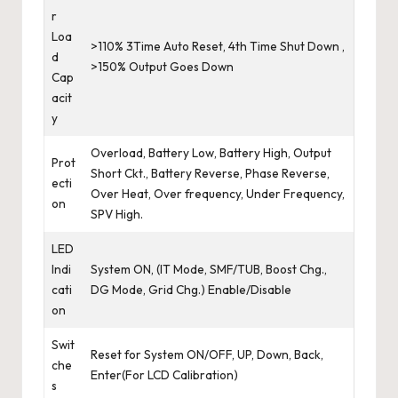
r
Loa
>110% 3Time Auto Reset, 4th Time Shut Down ,
d
>150% Output Goes Down
Cap
acit
y
Overload, Battery Low, Battery High, Output
Prot
Short Ckt., Battery Reverse, Phase Reverse,
ecti
Over Heat, Over frequency, Under Frequency,
on
SPV High.
LED
Indi
System ON, (IT Mode, SMF/TUB, Boost Chg.,
cati
DG Mode, Grid Chg.) Enable/Disable
on
Swit
Reset for System ON/OFF, UP, Down, Back,
che
Enter(For LCD Calibration)
s