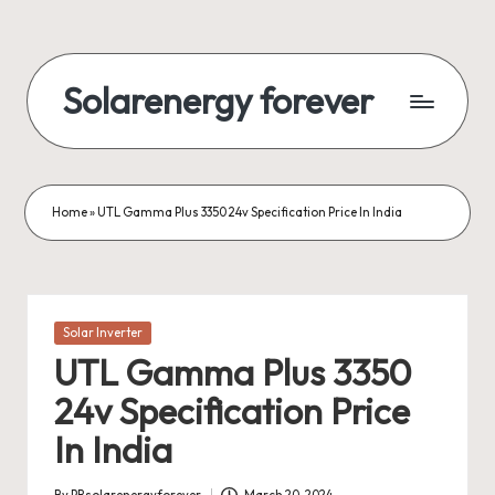
Skip
to
Solarenergy forever
content
सोलर
से
बिजली
Home
»
UTL Gamma Plus 3350 24v Specification Price In India
Posted
Solar Inverter
in
UTL Gamma Plus 3350
24v Specification Price
In India