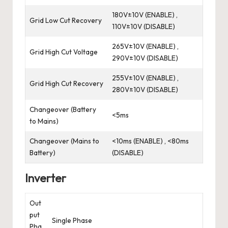
180V±10V (ENABLE) ,
Grid Low Cut Recovery
110V±10V (DISABLE)
265V±10V (ENABLE) ,
Grid High Cut Voltage
290V±10V (DISABLE)
255V±10V (ENABLE) ,
Grid High Cut Recovery
280V±10V (DISABLE)
Changeover (Battery
<5ms
to Mains)
Changeover (Mains to
<10ms (ENABLE) , <80ms
Battery)
(DISABLE)
Inverter
Out
put
Single Phase
Pha