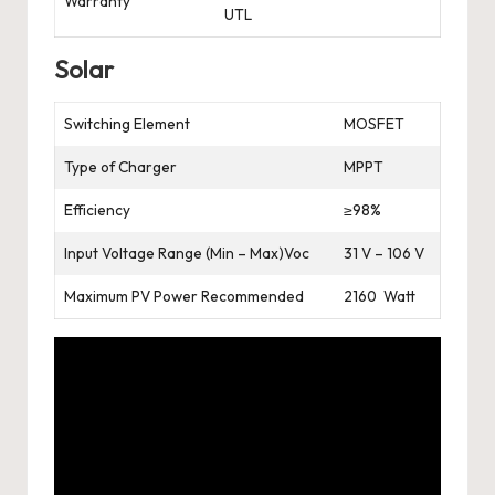
Warranty
UTL
Solar
Switching Element
MOSFET
Type of Charger
MPPT
Efficiency
≥98%
Input Voltage Range (Min – Max)Voc
31 V – 106 V
Maximum PV Power Recommended
2160 Watt