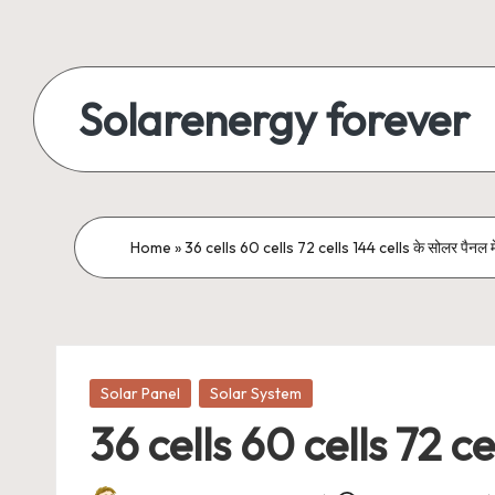
Skip
to
Solarenergy forever
content
सोलर
से
बिजली
Home
»
36 cells 60 cells 72 cells 144 cells के सोलर पैनल में 
Posted
Solar Panel
Solar System
in
36 cells 60 cells 72 cell