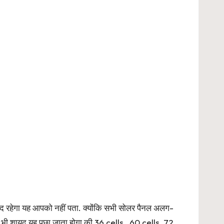
मंद रहेगा यह आपको नहीं पता. क्योंकि सभी सोलर पैनल अलग-
भी शायद यह पूछा जाता होगा की 36 cells , 60 cells, 72