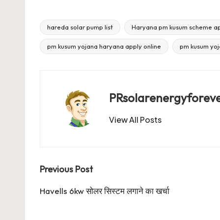
hareda solar pump list
Haryana pm kusum scheme app
Tags:
pm kusum yojana haryana apply online
pm kusum yoj
PRsolarenergyforev
View All Posts
Post
Previous Post
navigation
Havells 6kw सोलर सिस्टम लगाने का खर्चा