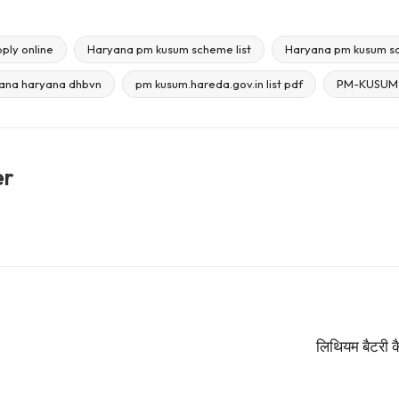
ly online
Haryana pm kusum scheme list
Haryana pm kusum s
ana haryana dhbvn
pm kusum.hareda.gov.in list pdf
PM-KUSUM
er
लिथियम बैटरी