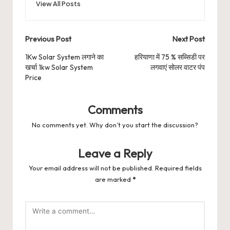
View All Posts
Post
Previous Post
Next Post
navigation
1Kw Solar System लगाने का
हरियाणा में 75 % सब्सिडी पर
खर्चा 1kw Solar System
लगवाएं सोलर वाटर पंप
Price
Comments
No comments yet. Why don’t you start the discussion?
Leave a Reply
Your email address will not be published.
Required fields
are marked
*