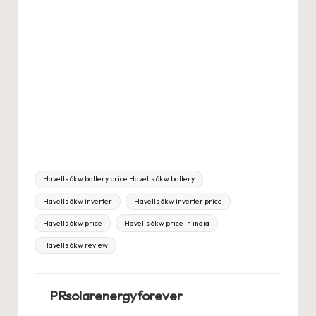
Tags:
Havells 6kw battery price Havells 6kw battery
Havells 6kw inverter
Havells 6kw inverter price
Havells 6kw price
Havells 6kw price in india
Havells 6kw review
PRsolarenergyforever