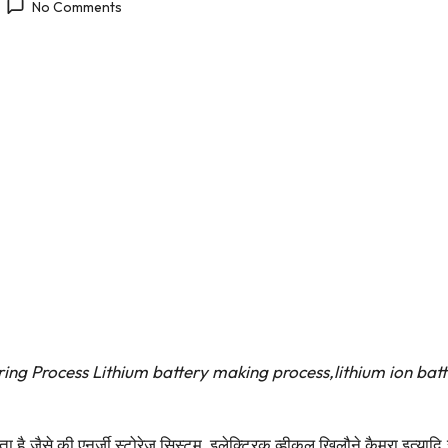
No Comments
turing Process Lithium battery making process,lithium ion ba
ै.जैसे की एनर्जी स्टोरेज सिस्टम, इलेक्ट्रिक व्हीकल,खिलौने,कैमरा इत