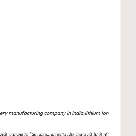
ttery manufacturing company in india,lithium ion
्यादि.सभी उपकरण के लिए अलग-अलगशॉप और साइज की बैटरी की