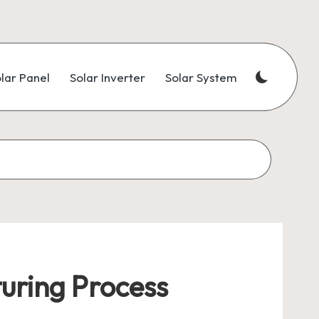
lar Panel
Solar Inverter
Solar System
cturing Process