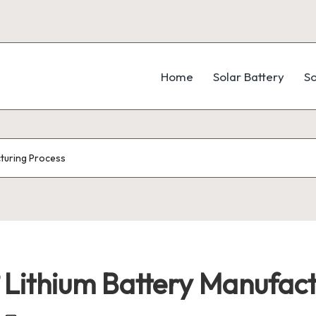
Home
Solar Battery
So
acturing Process
ी है Lithium Battery Manufa