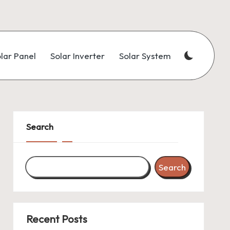
lar Panel
Solar Inverter
Solar System
Search
Search
Recent Posts