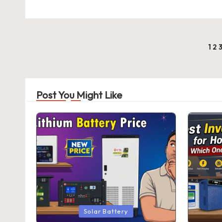
Posts
1
2
pagination
Post You Might Like
Posted
Posted
Solar Battery