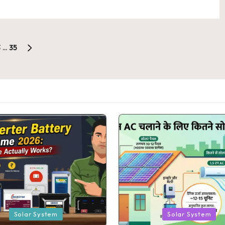
3
…
35
NEXT
PAGE
Posted
Solar System
Solar System