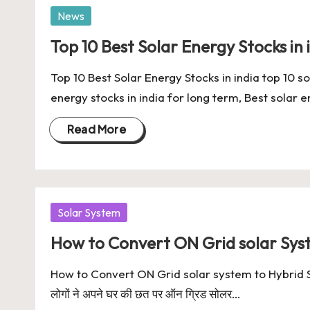
Posted
News
in
Top 10 Best Solar Energy Stocks in 
Top 10 Best Solar Energy Stocks in india top 10 so
energy stocks in india for long term, Best solar 
Read More
Posted
Solar System
in
How to Convert ON Grid solar Sys
How to Convert ON Grid solar system to Hybrid Solar 
लोगों ने अपने घर की छत पर ऑन ग्रिड सोलर…