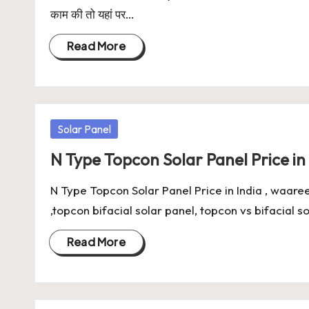
काम की तो यहां पर…
Read More
Posted
Solar Panel
in
N Type Topcon Solar Panel Price in 
N Type Topcon Solar Panel Price in India , waare
,topcon bifacial solar panel, topcon vs bifacial 
Read More