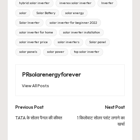
hybrid solar inverter
inverex solar inverter
Inverter
solar
Solar Battery
solar energy
Solar Inverter
solar inverter for beginner 2022
solar inverter for home
solar inverter installation
solar inverter price
solar inverters
Solar panel
solar panels
solar power
top solar inverter
PRsolarenergyforever
View All Posts
Post
Previous Post
Next Post
navigation
TATA के सोलर पैनल की कीमत
1 किलोवाट सोलर प्लांट लगाने का
खर्चा