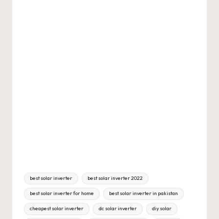
Tags:
best solar inverter
best solar inverter 2022
best solar inverter for home
best solar inverter in pakistan
cheapest solar inverter
dc solar inverter
diy solar