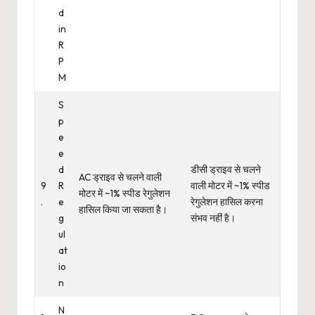
d
in
R
P
M
S
p
e
e
d
डीसी ड्राइव से चलने
AC ड्राइव से चलने वाली
9
R
वाली मोटर में ~1% स्पीड
मोटर में ~1% स्पीड रेगुलेशन
.
e
रेगुलेशन हासिल करना
हासिल किया जा सकता है।
g
संभव नहीं है।
ul
at
io
n
N