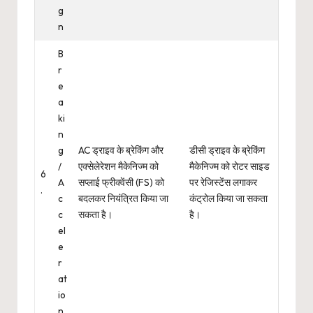
g
n
B
r
e
a
ki
n
g
AC ड्राइव के ब्रेकिंग और
डीसी ड्राइव के ब्रेकिंग
/
एक्सेलेरेशन मैकेनिज्म को
मैकेनिज्म को रोटर साइड
6
A
सप्लाई फ्रीक्वेंसी (FS) को
पर रेजिस्टेंस लगाकर
.
c
बदलकर नियंत्रित किया जा
कंट्रोल किया जा सकता
c
सकता है।
है।
el
e
r
at
io
n