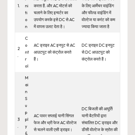
1.
ni
करता हैं. और AC मोटर्स को
के लिए आर्मेचर वाइंडिंग
ti
चलाने के लिए इन्वर्टर का
और फील्ड वाइंडिंग में
o
उपयोग करके इसे DC से AC
वोल्टेज या करंट को कम
n
में वापस उलट देता है।
ज्यादा किया जाता है
C
o
AC ड्राइव AC इनपुट से AC
DC ड्राइव DC इनपुट
2
nt
आउटपुट को कंट्रोल करते
से DC आउटपुट को
.
r
हैं।
कंट्रोल करते हैं।
ol
M
ai
n
S
u
DC बिजली की आपूर्ति
p
AC पावर सप्लाई यानी सिंगल
यानी बैटरियों द्वारा
3
pl
फेज और थ्री फेज AC वोल्टेज
संचालित DC ड्राइव और
.
y
से चलने वाली एसी ड्राइव।
डीसी वोल्टेज के स्रोत की
&