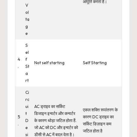
आपूर्ति करता है।
V
ol
ta
g
e
S
el
4
f
Not self starting
Self Starting
.
St
a
rt
Ci
rc
ui
AC ड्राइव का सर्किट
एकल शक्ति रूपांतरण के
t
डिजाइन इन्वर्टर और कन्वर्टर
5
कारण DC ड्राइव का
D
के कारण थोड़ा जटिल होता हैं.
.
सर्किट डिज़ाइन कम
e
जो AC को DC और इन्वर्टर को
जटिल होता है
si
डीसी से AC में बदल देता है।