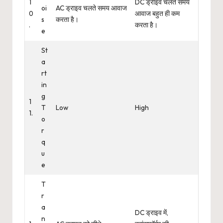
1
DC ड्राइव चलते समय
oi
AC ड्राइव चलते समय आवाज
0
आवाज बहुत ही कम
s
करता है।
.
करता है।
e
St
a
rt
in
g
1
T
Low
High
1.
o
r
q
u
e
T
r
a
DC ड्राइव में,
n