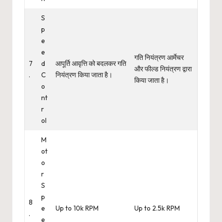
S
p
e
e
गति नियंत्रण आर्मेचर
7
d
आपूर्ति आवृत्ति को बदलकर गति
और फील्ड नियंत्रण द्वारा
.
C
नियंत्रण किया जाता है।
किया जाता है।
o
nt
r
ol
M
ot
o
r
S
p
8
e
Up to 10k RPM
Up to 2.5k RPM
.
e