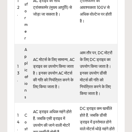
1
AC ड्राइव को सीधे
ट्रांसफॉर्मर की
sf
2
ट्रांसफार्मर (मुख्य आपूर्ति) से
आवश्यकता 100V से
o
.
जोड़ा जा सकता है।
अधिक वोल्टेज पर होती
r
है।
m
e
r
A
आम तौर पर, DC मोटरों
p
AC मोटर्स के लिए सामान्य, AC
के लिए DC ड्राइव का
pl
1
ड्राइव का उपयोग किया जाता
उपयोग किया जाता है।
ic
3
है। इनका उपयोग AC मोटर्स
इनका उपयोग डीसी
at
.
की गति को नियंत्रित करने के
मोटर्स की गति को
io
लिए किया जाता है।
नियंत्रित करने के लिए
n
किया जाता है।
s
DC ड्राइव कम खर्चीले
AC ड्राइव अधिक महंगे होते
1
C
होते हैं. जबकि डीसी
हैं. जबकि एसी ड्राइव में
4
o
ड्राइव में इस्तेमाल होने
उपयोग की जाने वाली मोटरें
.
st
वाले मोटर्स थोड़े महंगे होते