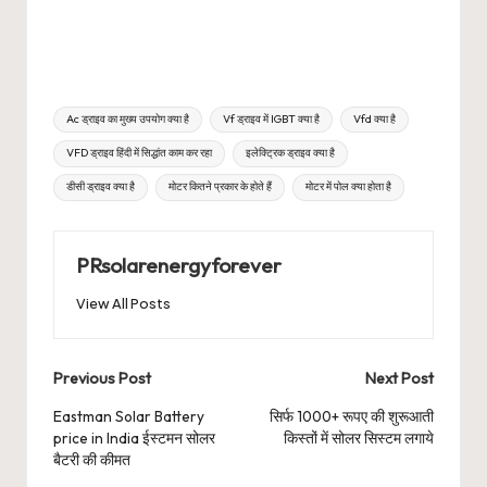
Tags:
Ac ड्राइव का मुख्य उपयोग क्या है
Vf ड्राइव में IGBT क्या है
Vfd क्या है
VFD ड्राइव हिंदी में सिद्धांत काम कर रहा
इलेक्ट्रिक ड्राइव क्या है
डीसी ड्राइव क्या है
मोटर कितने प्रकार के होते हैं
मोटर में पोल क्या होता है
PRsolarenergyforever
View All Posts
Post
Previous Post
Next Post
navigation
Eastman Solar Battery
सिर्फ 1000+ रूपए की शुरूआती
price in India ईस्टमन सोलर
किस्तों में सोलर सिस्टम लगाये
बैटरी की कीमत