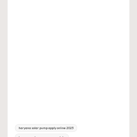
Tags:
haryana solar pump apply online 2023