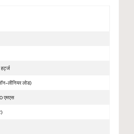
हर्ट्ज
नॉन-लीनियर लोड)
– 0 एमएस
ट)