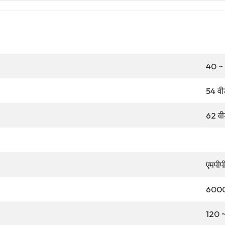
40 ~ 
54 वी
62 वी
एमपीप
6000 
120 