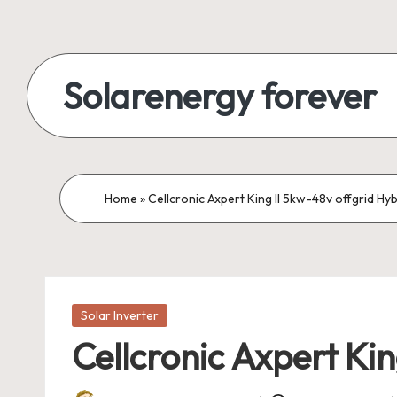
Skip
to
Solarenergy forever
content
सोलर
से
बिजली
Home
»
Cellcronic Axpert King II 5kw-48v offgrid Hyb
Posted
Solar Inverter
in
Cellcronic Axpert Kin