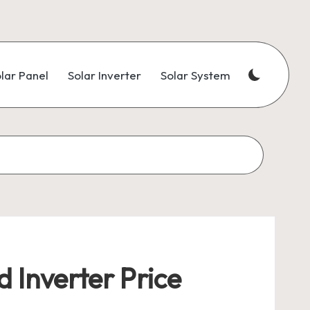
lar Panel
Solar Inverter
Solar System
d Inverter Price