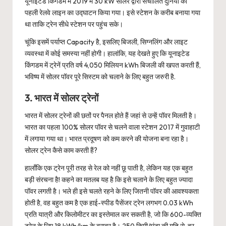
यूनाइटेड किंगडम में 2019 में 30 kW सोलर द्वारा संचालित दुनिया की
पहली रेलवे लाइन का उद्घाटन किया गया। इसे स्टेशन के करीब बनाया गया
था ताकि ट्रेन सीधे स्टेशन पर पहुंच सके।
चूंकि इसमें पर्याप्त Capacity है, इसलिए बिजली, सिग्नलिंग और लाइट
व्यवस्था में कोई समस्या नहीं होगी। हालांकि, यह देखते हुए कि यूनाइटेड
किंगडम में ट्रेनें प्रति वर्ष 4,050 मिलियन kWh बिजली की खपत करती हैं,
भविष्य में सोलर पॉवर पूरे सिस्टम को चलाने के लिए बहुत जरुरी है.
3. भारत में सोलर ट्रेनों
भारत में सोलर ट्रेनों की छतों पर पैनल होते हैं जहां से उन्हें पॉवर मिलती है।
भारत का पहला 100% सोलर पॉवर से चलने वाला स्टेशन 2017 में गुवाहाटी
में लगाया गया था। भारत प्रदूषण को कम करने की योजना बना रहा है।
सोलर ट्रेन कैसे काम करती हैं?
हालाँकि एक ट्रेन पूरी तरह से रेल को नहीं छू पाती है, लेकिन यह एक बहुत
बड़ी संरचना है! कहने का मतलब यह है कि इसे चलाने के लिए बहुत ज्यादा
पॉवर लगती है। भले ही इसे चलते रहने के लिए जितनी पॉवर की आवश्यकता
होती है, वह बहुत कम है एक हाई-स्पीड पैसेंजर ट्रेन लगभग 0.03 kWh
प्रति यात्री और किलोमीटर का इस्तेमाल कर सकती है, जो कि 600-व्यक्ति
ट्रेन के लिए 18 kWh/km के बराबर है। 250 किमी/घंटा की गति से, हर