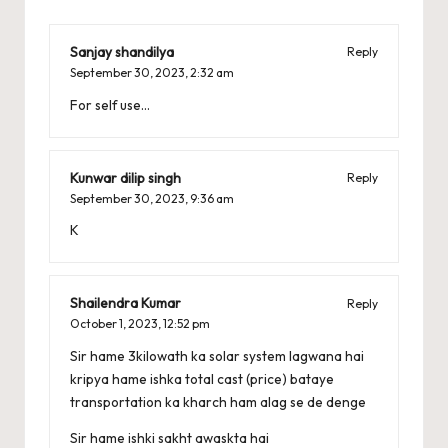
Sanjay shandilya
Reply
September 30, 2023,
2:32 am
For self use…
Kunwar dilip singh
Reply
September 30, 2023,
9:36 am
K
Shailendra Kumar
Reply
October 1, 2023,
12:52 pm
Sir hame 3kilowath ka solar system lagwana hai
kripya hame ishka total cast (price) bataye
transportation ka kharch ham alag se de denge
Sir hame ishki sakht awaskta hai