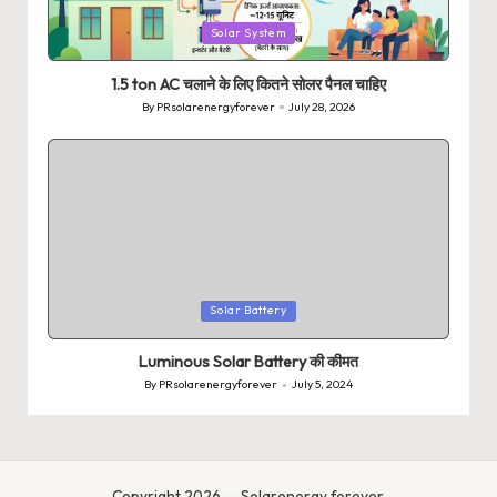
Posted
Solar System
in
1.5 ton AC चलाने के लिए कितने सोलर पैनल चाहिए
By
PRsolarenergyforever
July 28, 2026
Posted
by
Posted
Solar Battery
in
Luminous Solar Battery की कीमत
By
PRsolarenergyforever
July 5, 2024
Posted
by
Copyright 2026 — Solarenergy forever.