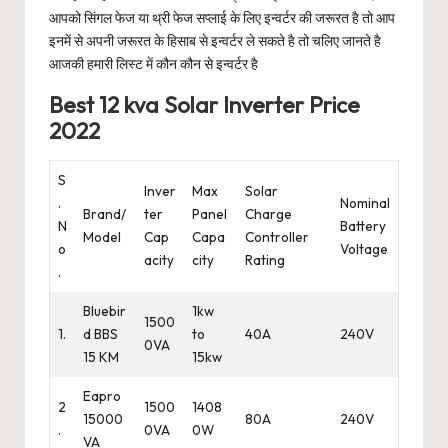
आपको सिंगल फेज या थ्री फेज सप्लाई के लिए इन्वर्टर की जरूरत है तो आप
इनमें से अपनी जरूरत के हिसाब से इन्वर्टर ले सकते है तो चलिए जानते है
आजकी हमारी लिस्ट में कौन कौन से इन्वर्टर है
Best 12 kva Solar Inverter Price
2022
S
Inver
Max
Solar
.
Nominal
Brand/
ter
Panel
Charge
N
Battery
Model
Cap
Capa
Controller
o
Voltage
acity
city
Rating
.
Bluebir
1kw
1500
1.
d BBS
to
40A
240V
0VA
15 KM
15kw
Eapro
2
1500
1408
15000
80A
240V
.
0VA
0W
VA