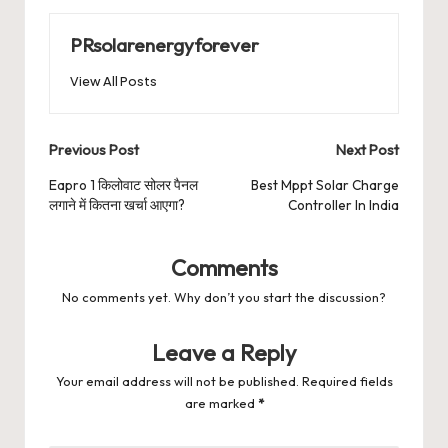
PRsolarenergyforever
View All Posts
Post
Previous Post
Next Post
navigation
Eapro 1 किलोवाट सोलर पैनल
Best Mppt Solar Charge
लगाने में कितना खर्चा आएगा?
Controller In India
Comments
No comments yet. Why don’t you start the discussion?
Leave a Reply
Your email address will not be published.
Required fields
are marked
*