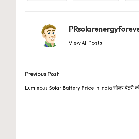
PRsolarenergyforev
View All Posts
Post
Previous Post
navigation
Luminous Solar Battery Price In India सोलर बैटरी की