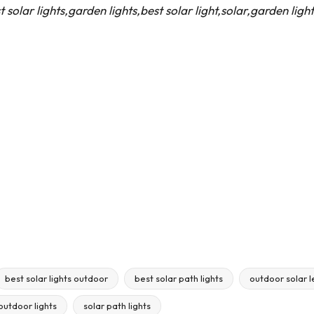
 solar lights,garden lights,best solar light,solar,garden light
best solar lights outdoor
best solar path lights
outdoor solar l
outdoor lights
solar path lights