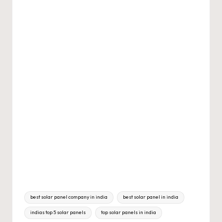
Tags:
best solar panel company in india
best solar panel in india
indias top 5 solar panels
top solar panels in india