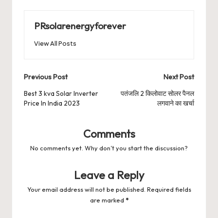
PRsolarenergyforever
View All Posts
Post
Previous Post
Next Post
navigation
Best 3 kva Solar Inverter
पतंजलि 2 किलोवाट सोलर पैनल
Price In India 2023
लगवाने का खर्चा
Comments
No comments yet. Why don’t you start the discussion?
Leave a Reply
Your email address will not be published.
Required fields
are marked
*