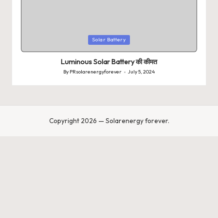
Posted
Solar Battery
in
Luminous Solar Battery की कीमत
By
PRsolarenergyforever
July 5, 2024
Posted
by
Copyright 2026 — Solarenergy forever.