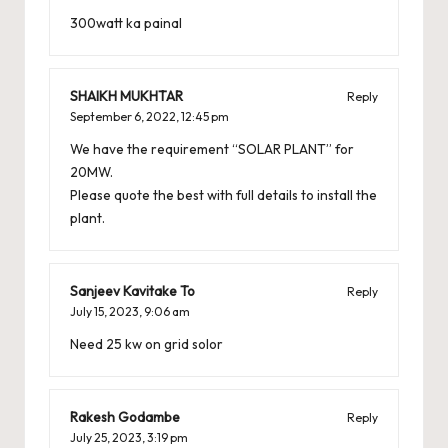
300watt ka painal
SHAIKH MUKHTAR
Reply
September 6, 2022,
12:45 pm
We have the requirement “SOLAR PLANT” for
20MW.
Please quote the best with full details to install the
plant.
Sanjeev Kavitake To
Reply
July 15, 2023,
9:06 am
Need 25 kw on grid solor
Rakesh Godambe
Reply
July 25, 2023,
3:19 pm