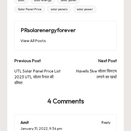
solar
solar energy
Solar panel
Solar Panel Price
solar panels
solar power
PRsolarenergyforever
View All Posts
Post
Previous Post
Next Post
navigation
UTL Solar Panel Price List
Havells 5kw सोलर सिस्टम
2023 UTL सोलर पैनल की
लगाने का खर्चा
कीमत
4 Comments
Amit
Reply
January 31, 2022,
9:34 pm