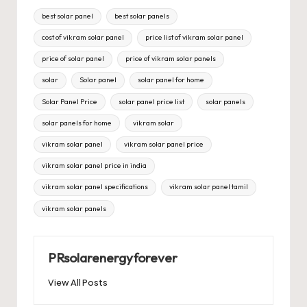
Tags:
best solar panel
best solar panels
cost of vikram solar panel
price list of vikram solar panel
price of solar panel
price of vikram solar panels
solar
Solar panel
solar panel for home
Solar Panel Price
solar panel price list
solar panels
solar panels for home
vikram solar
vikram solar panel
vikram solar panel price
vikram solar panel price in india
vikram solar panel specifications
vikram solar panel tamil
vikram solar panels
PRsolarenergyforever
View All Posts