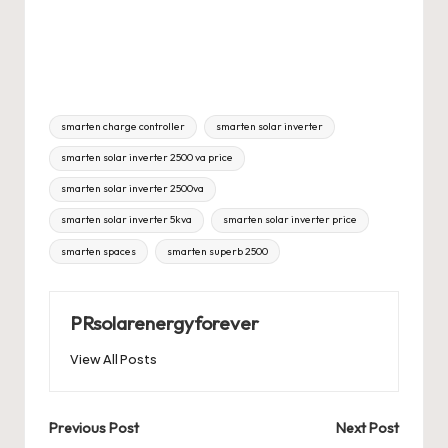
Tags:
smarten charge controller
smarten solar inverter
smarten solar inverter 2500 va price
smarten solar inverter 2500va
smarten solar inverter 5kva
smarten solar inverter price
smarten spaces
smarten superb 2500
PRsolarenergyforever
View All Posts
Post
Previous Post
Next Post